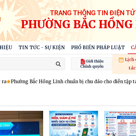
TRANG THÔNG TIN ĐIỆN TỬ
PHƯỜNG BẮC HỒNG 
THIỆU
TIN TỨC - SỰ KIỆN
PHỔ BIẾN PHÁP LUẬT
C
Lịch
Giới thiệu
Chính quyền
tác
Phường Bắc Hồng Lĩnh chuẩn bị chu đáo cho diễn tập tác ch