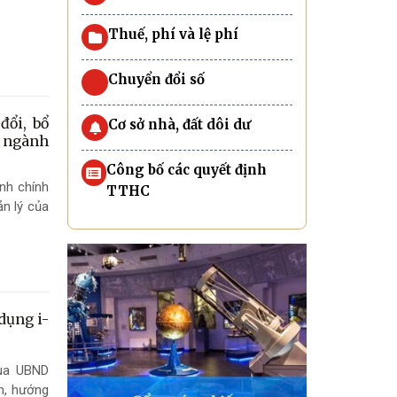
Thuế, phí và lệ phí
Chuyển đổi số
đổi, bổ
Cơ sở nhà, đất dôi dư
a ngành
Công bố các quyết định
nh chính
TTHC
n lý của
dụng i-
qua UBND
n, hướng