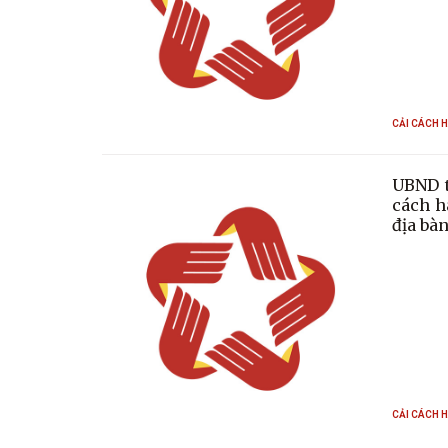
CẢI CÁCH 
UBND t
cách h
địa bà
CẢI CÁCH 