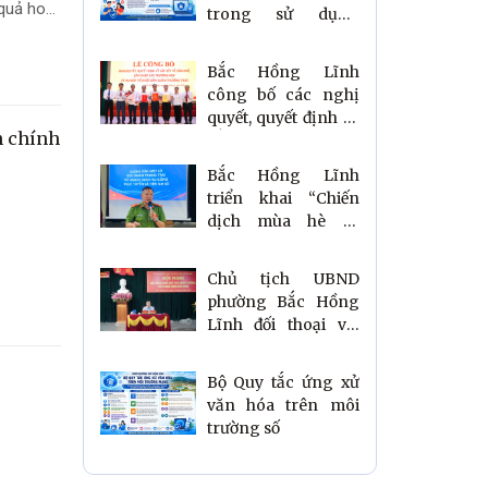
 quả hoạt
trong sử dụng
mạng xã hội theo
Nghị định số
Bắc Hồng Lĩnh
174/2026/NĐ-CP
công bố các nghị
quyết, quyết định về
h chính
sắp xếp tổ dân phố,
trường học và ra
Bắc Hồng Lĩnh
mắt Tiểu đội Dân
triển khai “Chiến
quân thường trực
dịch mùa hè số
cùng VNeID”, đồng
hành cùng Nhân
Chủ tịch UBND
dân thực hiện Đề án
phường Bắc Hồng
06
Lĩnh đối thoại với
Thanh niên năm
2026
Bộ Quy tắc ứng xử
văn hóa trên môi
trường số