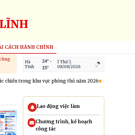
LĨNH
ẢI CÁCH HÀNH CHÍNH
 công
24° -
Hà
| Thứ 7,
Tĩnh
08/08/2026
25°
iến trong khu vực phòng thủ năm 2026
Quy chế nội bộ phát
Lao động việc làm
Chương trình, kế hoạch
công tác