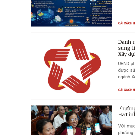
CẢI CÁCH 
Danh m
sung l
Xây dự
UBND phư
được sửa
ngành Xâ
CẢI CÁCH 
Phường
HaTin
Với mục
phường 