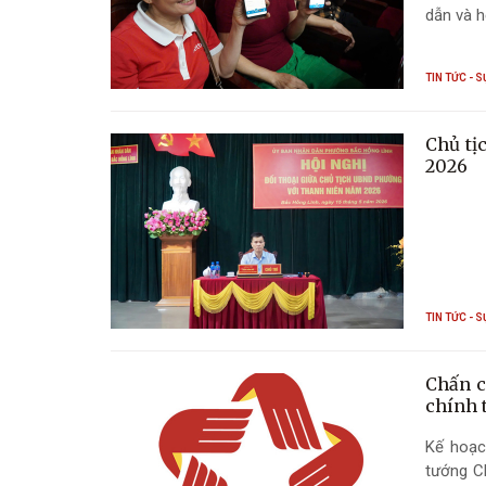
dẫn và h
TIN TỨC - S
Chủ tị
2026
TIN TỨC - S
Chấn c
chính t
Kế hoạc
tướng C