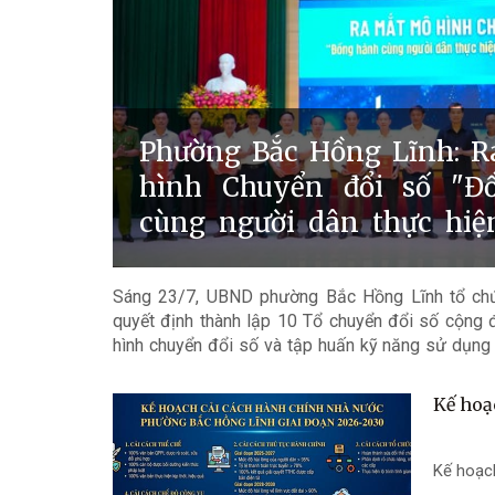
Phường Bắc Hồng Lĩnh: 
hình Chuyển đổi số "Đ
cùng người dân thực hiệ
công trực tuyến"
Sáng 23/7, UBND phường Bắc Hồng Lĩnh tổ chứ
quyết định thành lập 10 Tổ chuyển đổi số cộng 
hình chuyển đổi số và tập huấn kỹ năng sử dụng
lượng nòng cốt ở cơ sở, góp phần đẩy mạnh xây 
xã hội số và công dân số.
Kế hoạ
Kế hoạc