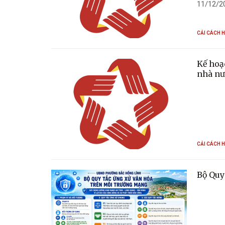
11/12/20
động của
CẢI CÁCH 
Kế hoạ
nhà nư
CẢI CÁCH 
Bộ Quy