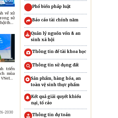
Phổ biến pháp luật
nh về xử
trong sử
Báo cáo tài chính năm
hội theo
nh số
CP
Quản lý nguồn vốn & an
sinh xã hội
Thông tin đề tài khoa học
Thông tin sử dụng đất
h triển
ịch mùa
VNeID”,
Sản phẩm, hàng hóa, an
ng Nhân
toàn vệ sinh thực phẩm
Đề án 06
Kết quả giải quyết khiếu
nại, tố cáo
026-2030
Thông tin dự toán