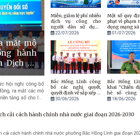
Miễn, giảm lệ phí nhiều
Một số quy đị
dịch vụ công cho
phạt vi phạm 
người dân sử dụng
dụng mạng xã 
VNeID từ ngày
Nghị đị
22/07/2026
01/07/2026
15/8/2026
174/2026/NĐ-
Ra mắt mô
ồng hành
n Dịch vụ
Bắc Hồng Lĩnh công
Bắc Hồng Lĩn
c hội nghị công bố
bố các nghị quyết,
khai “Chiến d
đồng, ra mắt các mô
quyết định về sắp xếp tổ
hè số cùng 
 nền tảng số cho lực
dân phố, trường học và
đồng hành cù
30/06/2026
18/06/2026
ra mắt Tiểu đội Dân
dân thực hiện 
dựng chính quyền số,
quân thường trực
ch cải cách hành chính nhà nước giai đoạn 2026-2030
h cải cách hành chính nhà nước phường Bắc Hồng Lĩnh giai đoạn 2