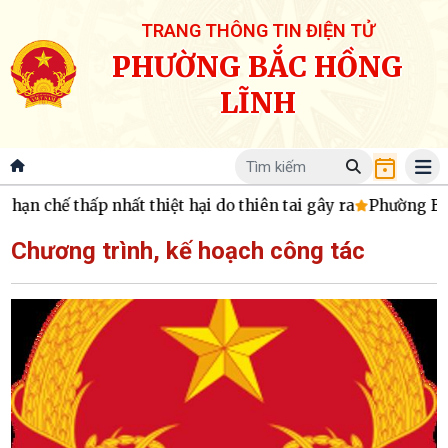
TRANG THÔNG TIN ĐIỆN TỬ
PHƯỜNG BẮC HỒNG
LĨNH
n chế thấp nhất thiệt hại do thiên tai gây ra
Phường Bắc H
Chương trình, kế hoạch công tác