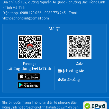
Địa chỉ: Số 102, đường Nguyễn Ái Quốc - phường Bắc Hồng Lĩnh
- Tỉnh Hà Tĩnh
Điện thoại: 0988.129.022 - 0982.773.245 - Email:
vhxhbachonglinh@gmail.com
Mã QR
Zalo
Fanpage
Tải ứng dụng I❤️HaTinh
Lịch công tác
Sơ đồ cổng
Ghi rõ nguồn Trang Thông tin điện tử phường Bắc
Hồng Lĩnh hoặc 'bachonglinh.hatinh.gov.vn' khi bạn