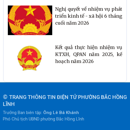
Nghị quyết về nhiệm vụ phát
triển kinh tế - xã hội 6 tháng
cuối năm 2026
Kết quả thực hiện nhiệm vụ
KTXH, QPAN năm 2025, kế
hoạch năm 2026
©
TRANG THÔNG TIN ĐIỆN TỬ PHƯỜNG BẮC HỒNG
LĨNH
Trưởng Ban biên tập:
Ông Lê Bá Khánh
Phó Chủ tịch UBND phường Bắc Hồng Lĩnh