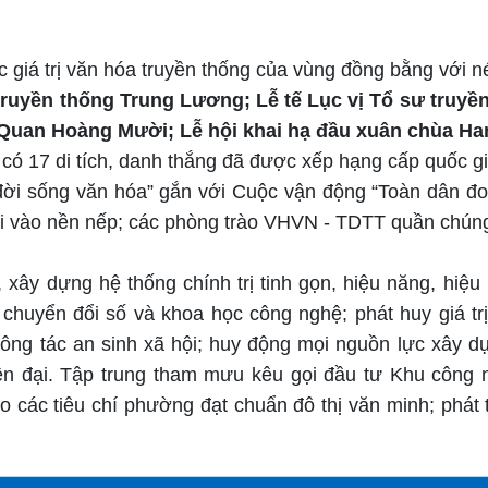
 giá trị văn hóa truyền thống của vùng đồng bằng với n
truyền thống Trung Lương; Lễ tế Lục vị Tổ sư truy
ô Quan Hoàng Mười; Lễ hội khai hạ đầu xuân chùa H
ó 17 di tích, danh thắng đã được xếp hạng cấp quốc gia
ời sống văn hóa” gắn với Cuộc vận động “Toàn dân đo
 đi vào nền nếp; các phòng trào VHVN - TDTT quần chú
xây dựng hệ thống chính trị tinh gọn, hiệu năng, hiệu 
chuyển đổi số và khoa học công nghệ; phát huy giá tr
ông tác an sinh xã hội
; huy động mọi nguồn lực xây d
ện đại.
Tập trung tham mưu kêu gọi đầu tư Khu công 
 các tiêu chí phường đạt chuẩn đô thị văn minh; phát 