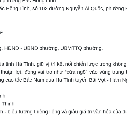
n phường Bắc Hồng Lĩnh
ắc Hồng Lĩnh, số 102 đường Nguyễn Ái Quốc, phường B
²
g, HĐND - UBND phường, UBMTTQ phường.
nh Hà Tĩnh, giữ vị trí kết nối chiến lược trong không 
h thuận lợi, đóng vai trò như “cửa ngõ” vào vùng trung
ng cao tốc Bắc Nam qua Hà Tĩnh tuyến Bãi Vọt - Hàm N
nh
 Thịnh
nh
-
biểu tượng thiêng liêng và giàu giá trị văn hóa của 