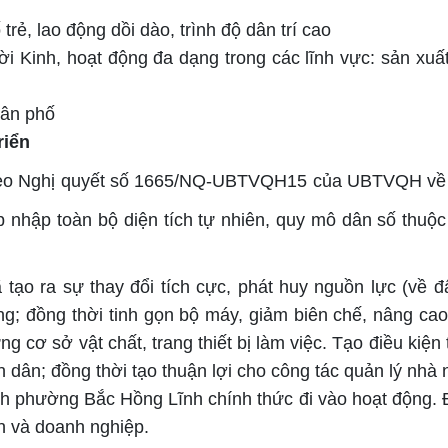
rẻ, lao động dồi dào, trình độ dân trí cao
i Kinh, hoạt động đa dạng trong các lĩnh vực: sản xuất
dân phố
riển
eo
Nghị quyết số 1665/NQ-UBTVQH15 của UBTVQH về vi
áp nhập
toàn bộ diện tích tự nhiên, quy mô dân số
thuộc
đã
tạo ra sự thay đổi tích cực, phát huy nguồn lực (về 
ng; đồng thời tinh gọn bộ máy, giảm biên chế, nâng ca
g cơ sở vật chất, trang thiết bị làm việc. Tạo điều kiện t
n dân; đồng thời tạo thuận lợi cho công tác quản lý nh
h phường Bắc Hồng Lĩnh chính thức đi vào hoạt động. Đ
n và doanh nghiệp.