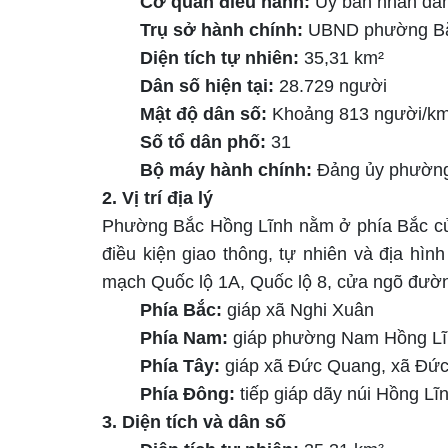
Cơ quan điều hành:
Ủy ban nhân dâ
Trụ sở hành chính:
UBND phườ
ng B
Diện tích tự nhiên:
35,31
km²
Dân số hiện tại:
28.729
người
Mật độ dân số:
Khoảng
813
người/km
Số tổ dân phố:
31
Bộ máy hành chính:
Đảng ủy phườn
2. Vị trí địa lý
Phường Bắc Hồng Lĩnh nằm ở phía Bắc của tỉ
điều kiện giao thông, tự nhiên và địa hìn
mạch Quốc lộ 1A, Quốc lộ 8, cửa ngõ đườ
Phía Bắc:
giáp
xã Nghi Xuân
Phía Nam:
giáp phường Nam Hồng
Lĩ
Phía Tây:
giáp
xã Đức Quang, xã Đức
Phía Đông:
tiếp giáp dãy núi Hồng Lĩ
3. Diện tích và dân số