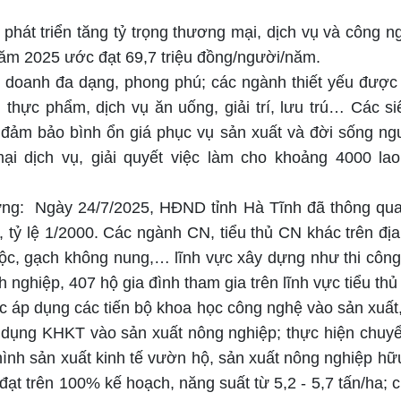
 phát triển tăng tỷ trọng thương mại, dịch vụ và công n
ăm 2025 ước đạt 69,7 triệu đồng/người/năm.
h doanh đa dạng, phong phú
;
các ngành thiết yếu được
 thực phẩm, dịch vụ ăn uống, giải trí, lưu trú… Các si
, đảm bảo bình ổn giá phục vụ sản xuất và đời sống ngư
ại dịch vụ, giải quyết việc làm cho khoảng 4000 lao
ng: Ngày 24/7/2025, HĐND tỉnh Hà Tĩnh đã
thông qu
 tỷ lệ 1/2000
. Các ngành CN, tiểu thủ CN khác trên đị
ộc, gạch không nung,… lĩnh vực xây dựng như thi công
nghiệp, 407 hộ gia đình tham gia trên lĩnh vực tiểu th
ực
áp dụng các tiến bộ khoa học công nghệ vào sản xuất,
 dụng KHKT vào sản xuất nông nghiệp; thực hiện chuyể
hình sản xuất kinh tế vườn hộ, sản xuất nông nghiệp hữ
 đạt trên 100% kế hoạch, năng suất từ 5,2 - 5,7 tấn/ha; 