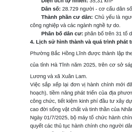
Diện tích tự nhiên:
35,31
km²
Dân số:
28.729
người
-
cơ cấu dân số t
Thành phần cư dân:
Chủ yếu là ngườ
công nghiệp và các ngành nghề tự do
.
Phân bố dân cư:
phân bố trên 31 tổ 
4. Lịch sử hình thành và quá trình phát t
Phường Bắc Hồng Lĩnh được thành lập
th
của tỉnh Hà Tĩnh năm 2025
,
trên cơ sở s
Lương
và xã Xuân Lam
.
Việc sắp xếp lại đơn vị hành chính mới 
hoạch), tiềm năng phát triển của địa phươ
công chức, tiết kiệm kinh phí đầu tư xây dựn
cao đời sống vật chất và tinh thần của Nhâ
Ngày 01/7/2025, bộ máy tổ chức hành chín
quyết các thủ tục hành chính cho người dâ