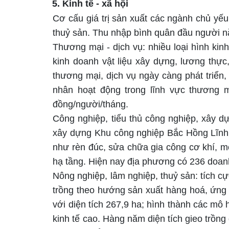
5. Kinh tế
-
xã hội
C
ơ cấu giá trị sản xuất các ngành chủ yếu
thuỷ sả
n
. Thu nhập bình quân đầu người n
Thương mại - dịch vụ
: nhiều
loại hình kin
kinh doanh vật liệu xây dựng, lương thực,
thương mại, dịch vụ ngày càng phát triển
nhân hoạt động trong lĩnh vực thương m
đồng/người/tháng
.
Công nghiệp, tiểu thủ công nghiệ
p
,
xây dự
xây dựng Khu công nghiệp Bắc Hồng Lĩnh,
như rèn đúc, sửa chữa gia công cơ
khí, m
hạ tầng. Hiện nay địa phương có 236 doanh 
Nông nghiệp, lâm nghiệp, thuỷ sản: tích c
trồng theo hướng sản xuất hàng hoá, ứng
với diện tích 267,9 ha; hình thành các mô 
kinh tế cao. Hàng năm diện tích gieo trồng