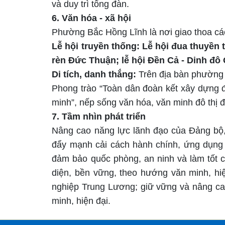
và duy trì tổng đàn
.
6. Văn hóa
-
xã hội
Phường Bắc Hồng Lĩnh là nơi giao thoa các
Lễ hội truyền thống:
Lễ hội đua thuyền 
rèn Đức Thuận; lễ hội Đền Cả - Dinh đ
Di tích, danh thắng:
Trên địa bàn phường c
Phong trào “Toàn dân đoàn kết xây dựng đ
minh”, nếp sống văn hóa, văn minh đô thị
7
. Tầm nhìn phát triển
Nâng cao năng lực lãnh đạo của Đảng bộ, 
đẩy mạnh cải cách hành chính, ứng dụng 
đảm bảo quốc phòng, an ninh và làm tốt c
diện, bền vững, theo hướng văn minh, hi
nghiệp Trung Lương; giữ vững và nâng cao
minh, hiện đại.