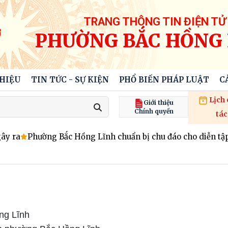
TRANG THÔNG TIN ĐIỆN TỬ
PHƯỜNG BẮC HỒNG 
THIỆU
TIN TỨC - SỰ KIỆN
PHỔ BIẾN PHÁP LUẬT
C
Lịch
Giới thiệu
Chính quyền
tác
 ra
Phường Bắc Hồng Lĩnh chuẩn bị chu đáo cho diễn tập t
g Lĩnh