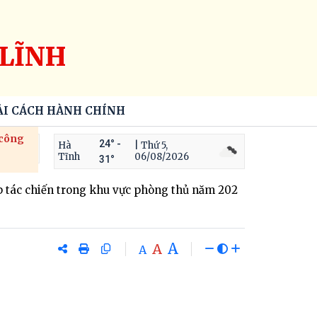
LĨNH
ẢI CÁCH HÀNH CHÍNH
 công
24° -
Hà
| Thứ 5,
Tĩnh
06/08/2026
31°
ác chiến trong khu vực phòng thủ năm 2026
Quy chế nội bộ
A
A
A