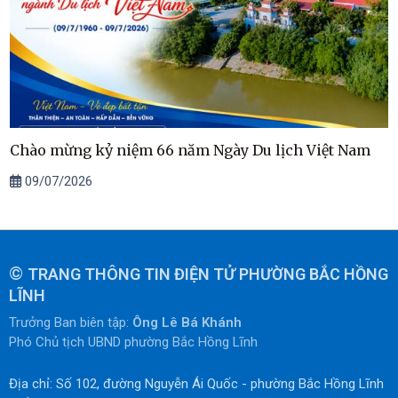
Chào mừng kỷ niệm 66 năm Ngày Du lịch Việt Nam
09/07/2026
©
TRANG THÔNG TIN ĐIỆN TỬ PHƯỜNG BẮC HỒNG
LĨNH
Trưởng Ban biên tập:
Ông Lê Bá Khánh
Phó Chủ tịch UBND phường Bắc Hồng Lĩnh
Địa chỉ: Số 102, đường Nguyễn Ái Quốc - phường Bắc Hồng Lĩnh