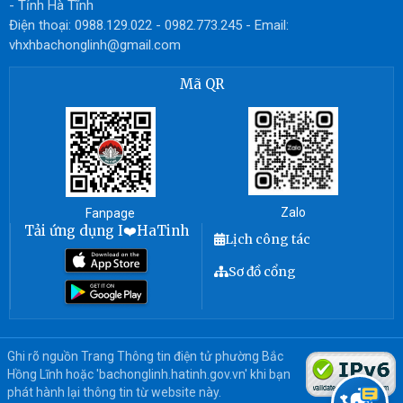
- Tỉnh Hà Tĩnh
Điện thoại: 0988.129.022 - 0982.773.245 - Email:
vhxhbachonglinh@gmail.com
Mã QR
Zalo
Fanpage
Tải ứng dụng I❤️HaTinh
Lịch công tác
Sơ đồ cổng
Ghi rõ nguồn Trang Thông tin điện tử phường Bắc
Hồng Lĩnh hoặc 'bachonglinh.hatinh.gov.vn' khi bạn
phát hành lại thông tin từ website này.