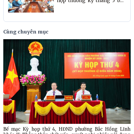
họp thường kỳ tháng 5 bàn
và thống nhất nhiều nội
dung quan trọng
Cùng chuyên mục
Bế mạc Kỳ họp thứ 4, HĐND phường Bắc Hồng Lĩnh