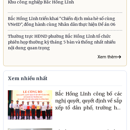
Khu công nghiệp Bắc Hồng Lĩnh
Bắc Hồng Lĩnh triển khai “Chiến dịch mùa hè số cùng
VNeID”, đồng hành cùng Nhân dân thực hiện Đề án 06
Thường trực HĐND phường Bắc Hồng Lĩnh tổ chức
phiên họp thường kỳ tháng 5 bàn và thống nhất nhiều
nội dung quan trọng
Xem thêm
Xem nhiều nhất
Bắc Hồng Lĩnh công bố các
nghị quyết, quyết định về sắp
xếp tổ dân phố, trường học
và ra mắt Tiểu đội Dân quân
thường trực