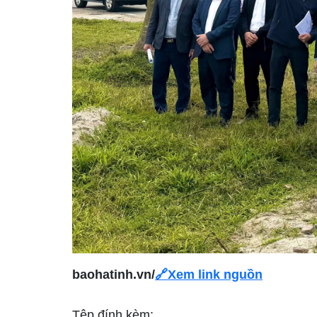
baohatinh.vn/
🔗Xem link nguồn
Tệp đính kèm: