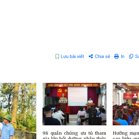
Lưu bài viết
Chia sẻ
In
S
98 quần chúng ưu tú tham
Hướng mạnh
gia lớp bồi dưỡng nhận thức
cao hiệu q