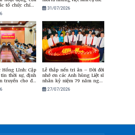
c tổ chức chính
31/07/2026
i phường Bắc Hồng
6
 Hồng Lĩnh: Cập
Lễ thắp nến tri ân – Đời đời
tin thời sự, định
nhớ ơn các Anh hùng Liệt sĩ
n truyền cho đội
nhân kỷ niệm 79 năm ngày
áo viên, tuyên
Thương binh - Liệt sĩ
6
27/07/2026
(27/7/1947 – 27/7/2026)