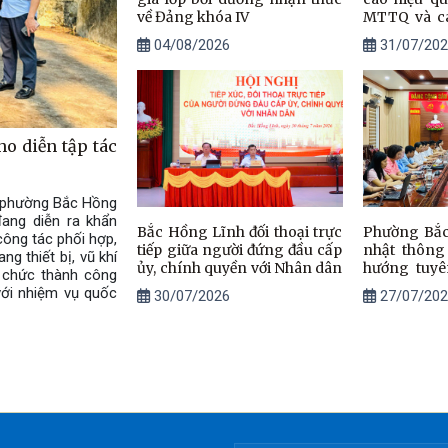
về Đảng khóa IV
MTTQ và cá
trị - xã hộ
04/08/2026
31/07/202
Lĩnh
o diễn tập tác
n phường Bắc Hồng
ang diễn ra khẩn
Bắc Hồng Lĩnh đối thoại trực
Phường Bắc
công tác phối hợp,
tiếp giữa người đứng đầu cấp
nhật thông 
g thiết bị, vũ khí
ủy, chính quyền với Nhân dân
hướng tuyê
ổ chức thành công
ngũ báo c
với nhiệm vụ quốc
30/07/2026
27/07/202
truyền viên