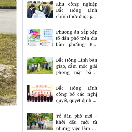
Khu công nghiệp
Bắc Hồng Lĩnh
chính thức được phê
duyệt: Mở ra cơ hội
bứt phá thu hút đầu
Phương án Sắp xếp
tư
tổ dân phố trên địa
bàn phường Bắc
Hồng Lĩnh
Bắc Hồng Lĩnh bàn
giao, cắm mốc giải
phóng mặt bằng
Khu công nghiệp
Bắc Hồng Lĩnh
Bắc Hồng Lĩnh
công bố các nghị
quyết, quyết định về
sắp xếp tổ dân phố,
trường học và ra
Tổ dân phố mới -
mắt Tiểu đội Dân
khởi đầu mới từ
quân thường trực
những việc làm cụ