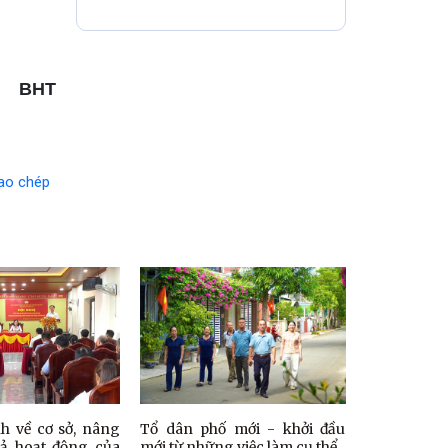
thể
BHT
ao chép
 về cơ sở, nâng
Tổ dân phố mới - khởi đầu
uả hoạt động của
mới từ những việc làm cụ thể