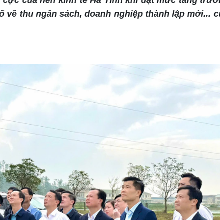
 cực của nền kinh tế Hà Tĩnh khi đạt mức tăng trư
ố về thu ngân sách, doanh nghiệp thành lập mới... 