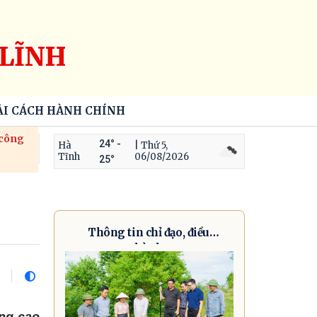
LĨNH
ẢI CÁCH HÀNH CHÍNH
 công
24° -
Hà
| Thứ 5,
Tĩnh
06/08/2026
25°
Thông tin chỉ đạo, điều
hành