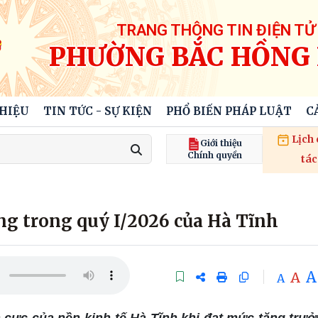
TRANG THÔNG TIN ĐIỆN TỬ
PHƯỜNG BẮC HỒNG 
THIỆU
TIN TỨC - SỰ KIỆN
PHỔ BIẾN PHÁP LUẬT
C
Lịch
Giới thiệu
Chính quyền
tác
ng trong quý I/2026 của Hà Tĩnh
A
A
A